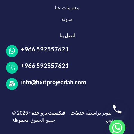
معلومات عنا
مدونة
اتصل بنا
+966 592557621
+966 592557621
info@fixitprojeddah.com
© 2025
•
فيكسيت برو جدة
خدمات
تم التطوير بواسطة
سيو دبي
جميع الحقوق محفوظة