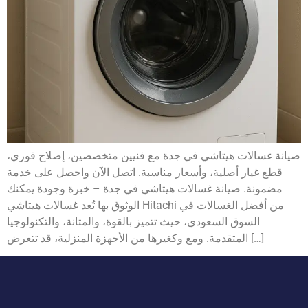
صيانة غسالات هيتاشي في جدة مع فنيين متخصصين، إصلاح فوري،
قطع غيار أصلية، وأسعار مناسبة. اتصل الآن واحصل على خدمة
مضمونة. صيانة غسالات هيتاشي في جدة – خبرة وجودة يمكنك
الوثوق بها تُعد غسالات هيتاشي Hitachi من أفضل الغسالات في
السوق السعودي، حيث تتميز بالقوة، والمتانة، والتكنولوجيا
المتقدمة. ومع وكغيرها من الأجهزة المنزلية، قد تتعرض […]