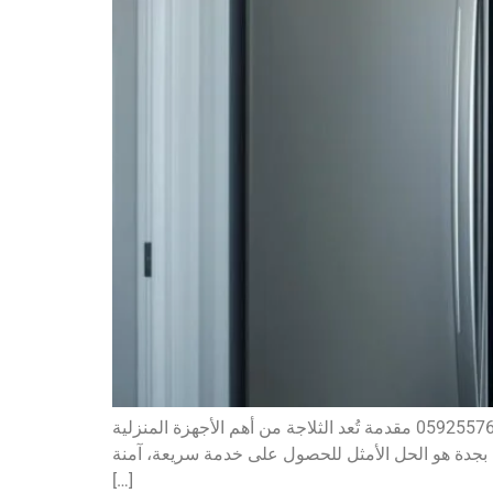
أفضل فني إصلاح ثلاجات بجدة يقدم صيانة احترافية، تشخيص دقيق، وأسعار مناسبة مع ضمان على جميع أعمال الإصلاح.0592557621 مقدمة تُعد الثلاجة من أهم الأجهزة المنزلية
ت بجدة هو الحل الأمثل للحصول على خدمة سريعة، آمنة،
[…]