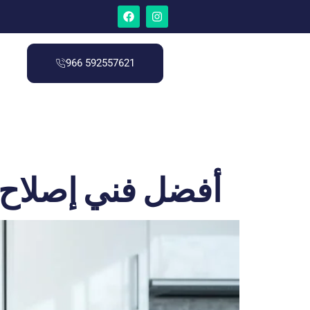
966 592557621
أفضل فني إصلاح 