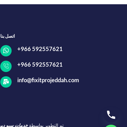
اتصل بنا
+966 592557621
+966 592557621
info@fixitprojeddah.com
تم التطوير بواسطة
خدمات سيو دبي