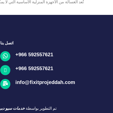
تُعد الغسالة من الأجهزة المنزلية الأساسية التي لا 
اتصل بنا
+966 592557621
+966 592557621
info@fixitprojeddah.com
تم التطوير بواسطة
خدمات سيو دبي