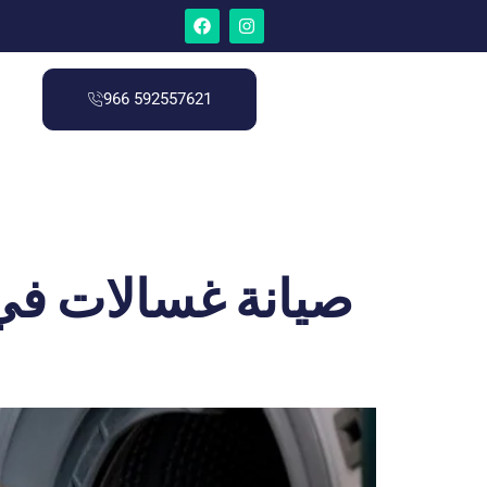
966 592557621
صيانة غسالات في 