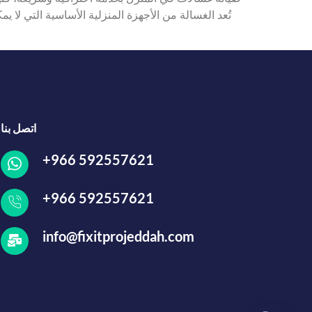
تُعد الغسالة من الأجهزة المنزلية الأساسية التي لا 
اتصل بنا
+966 592557621
+966 592557621
info@fixitprojeddah.com