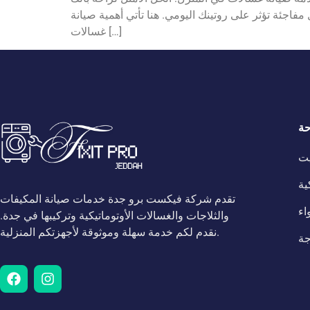
مفاجئة تؤثر على روتينك اليومي. هنا تأتي أهمية صيانة
غسالات […]
حة
يت
ية
تقدم شركة فيكست برو جدة خدمات صيانة المكيفات
اء
والثلاجات والغسالات الأوتوماتيكية وتركيبها في جدة.
نقدم لكم خدمة سهلة وموثوقة لأجهزتكم المنزلية.
جة