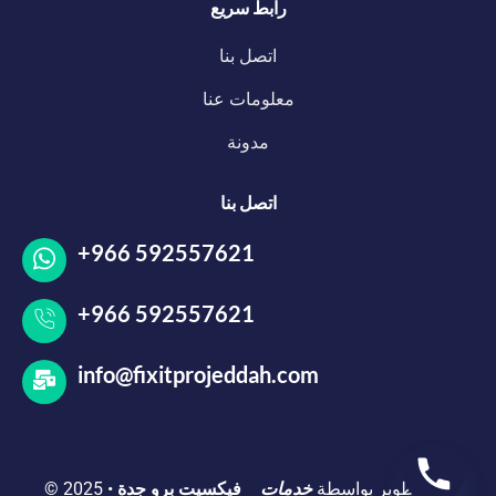
رابط سريع
اتصل بنا
معلومات عنا
مدونة
اتصل بنا
+966 592557621
+966 592557621
info@fixitprojeddah.com
تم التطوير بواسطة
خدمات
فيكسيت برو جدة
•
© 2025