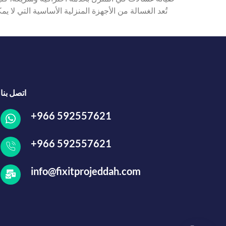
تُعد الغسالة من الأجهزة المنزلية الأساسية التي لا 
اتصل بنا
+966 592557621
+966 592557621
info@fixitprojeddah.com