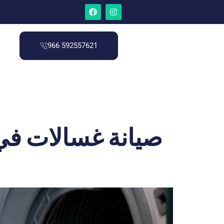
966 592557621
صيانة غسالات في 