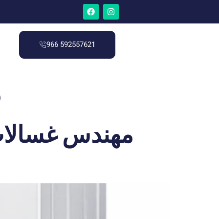
966 592557621
م
مهندس غسالات 