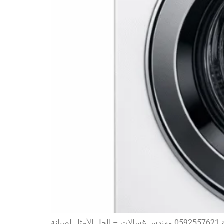
مهندس غسالات محترف في صيانة وإصلاح جميع أنواع الغسالات الأوتوماتيك والفوق أوتوماتيك بخدمة سريعة وأسعار مناسبة.0592557621 مهندس غسالات – الحل الأمثل لصيانة