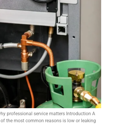
 why professional service matters Introduction A
ne of the most common reasons is low or leaking