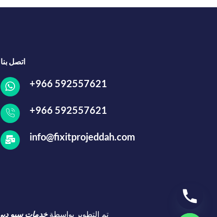
اتصل بنا
+966 592557621
+966 592557621
info@fixitprojeddah.com
تم التطوير بواسطة
خدمات سيو دبي