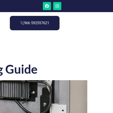
966 592557621
g Guide