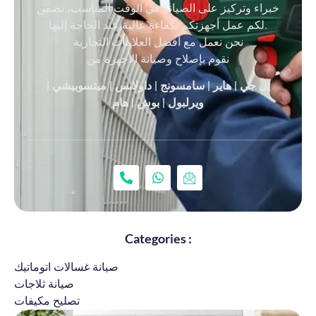
خبراء وتركيز على الصيانة في الوقت المناسب، نضمن
لكم عمل أجهزتكم بكفاءة عالية عند الحاجة إليها.
نحن نعمل مع أفضل العلامات التجارية
نقوم بإصلاح وصيانة الأجهزة من
إل جي | هاير | سامسونج | داولانس | ميتسوبيشي |
ويرلبول | بوش | هام
Categories :
صيانة غسالات اتوماتيك
صيانة ثلاجات
تصليح مكيفات