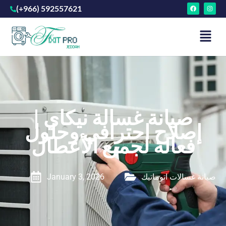
(+966) 592557621
صيانة غسالة نيكاي |
إصلاح احترافي وحلول
فعالة لجميع الأعطال
صيانة غسالات اتوماتيك
January 3, 2026