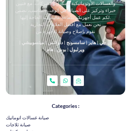
والغسالات الأوتوماتيكية للمنازل والشركات. مع فنيين
خبراء وتركيز على الصيانة في الوقت المناسب، نضمن
لكم عمل أجهزتكم بكفاءة عالية عند الحاجة إليها.
نحن نعمل مع أفضل العلامات التجارية
نقوم بإصلاح وصيانة الأجهزة من
إل جي | هاير | سامسونج | داولانس | ميتسوبيشي |
ويرلبول | بوش | هام
Categories :
صيانة غسالات اتوماتيك
صيانة ثلاجات