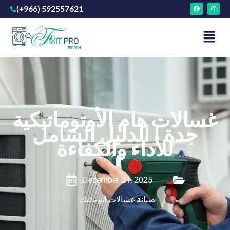
(+966) 592557621
غسالات هام الأوتوماتيكية
جدة | الدليل الشامل
للأداء والكفاءة
December 21, 2025
صيانة غسالات اتوماتيك