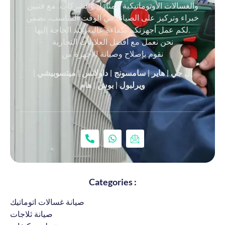
والغسالات الأوتوماتيكية للمنازل والشركات. مع فنيين
خبراء وتركيز على الصيانة في الوقت المناسب، نضمن
لكم عمل أجهزتكم بكفاءة عالية عند الحاجة إليها.
نحن نعمل مع أفضل العلامات التجارية
نقوم بإصلاح وصيانة الأجهزة من
إل جي | هاير | سامسونج | داولانس | ميتسوبيشي |
ويرلبول | بوش | هام
Categories :
صيانة غسالات اتوماتيك
صيانة ثلاجات