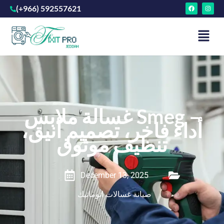
(+966) 592557621
غسالة ملابس Smeg –
أداء فاخر، تصميم أنيق،
تنظيف موثوق
December 13, 2025
صيانة غسالات اتوماتيك